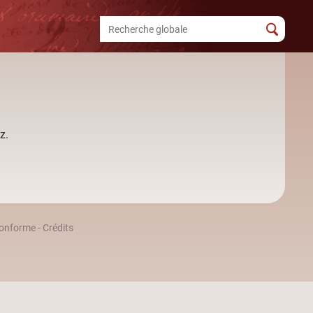
z.
 conforme
-
Crédits