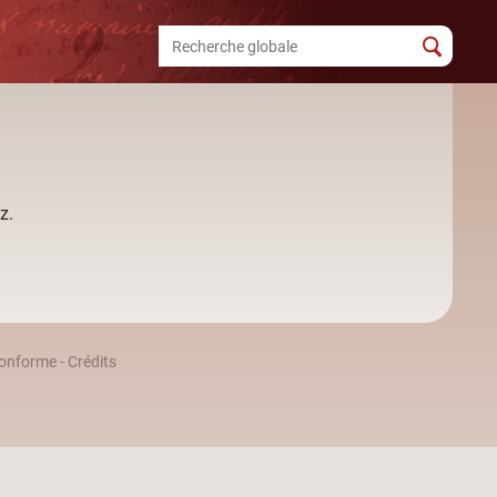
z.
 conforme
-
Crédits