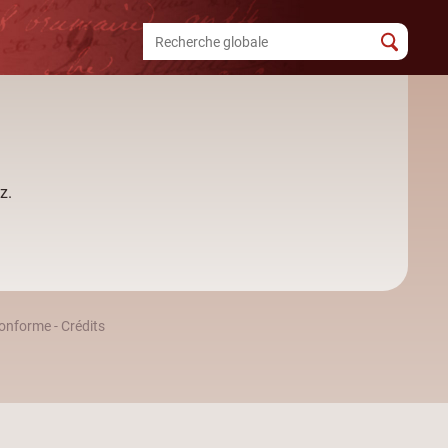
z.
 conforme
-
Crédits