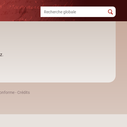
z.
 conforme
-
Crédits