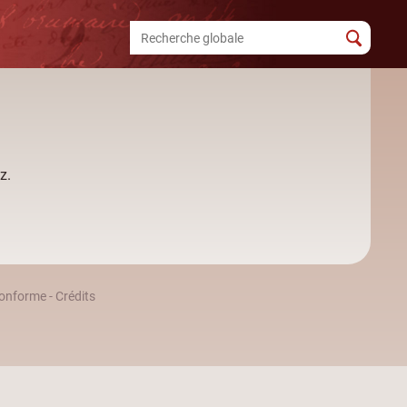
z.
 conforme
-
Crédits