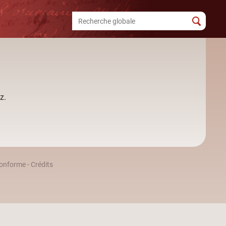
z.
 conforme
-
Crédits