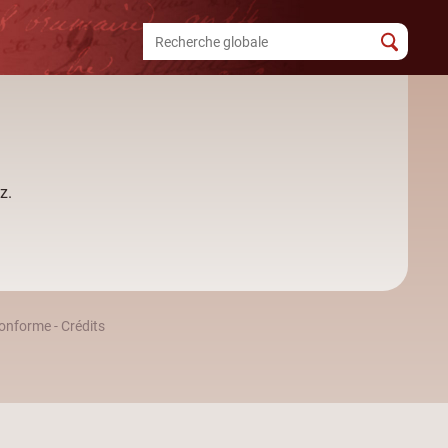
z.
 conforme
-
Crédits