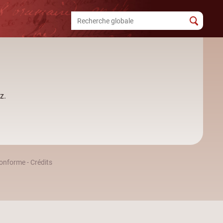
z.
 conforme
-
Crédits