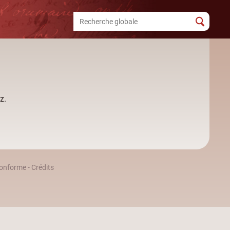
z.
 conforme
-
Crédits