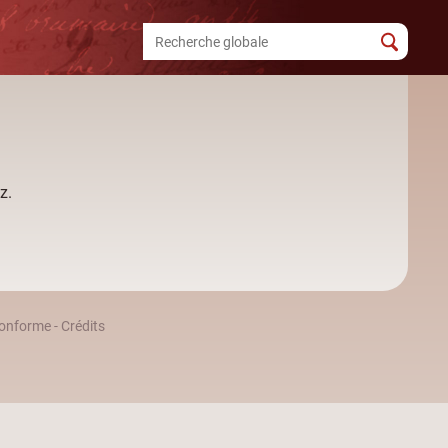
z.
 conforme
-
Crédits