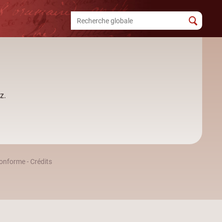
z.
 conforme
-
Crédits