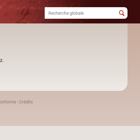
z.
 conforme
-
Crédits