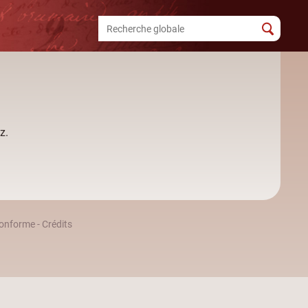
z.
 conforme
-
Crédits