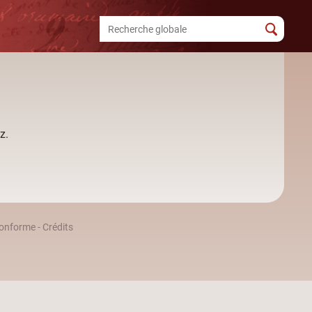
z.
 conforme
-
Crédits