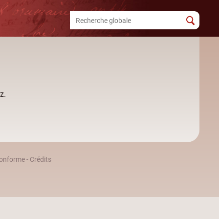
z.
 conforme
-
Crédits