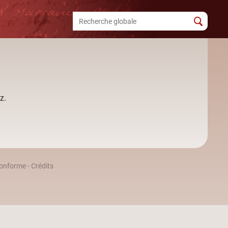
z.
 conforme
-
Crédits