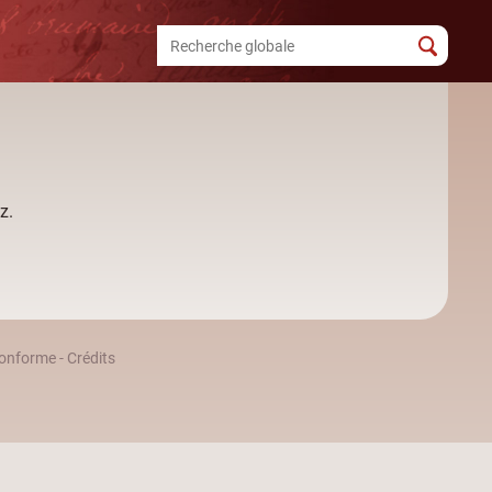
z.
 conforme
-
Crédits