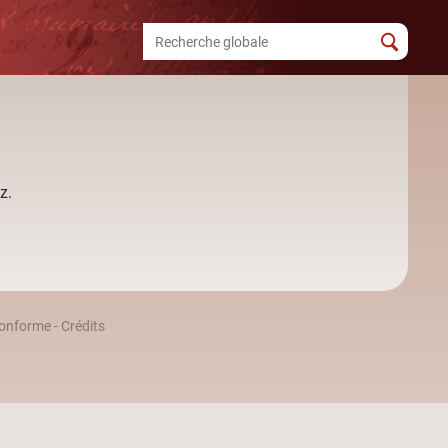
z.
 conforme
-
Crédits