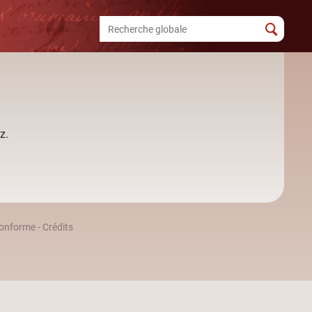
z.
 conforme
-
Crédits