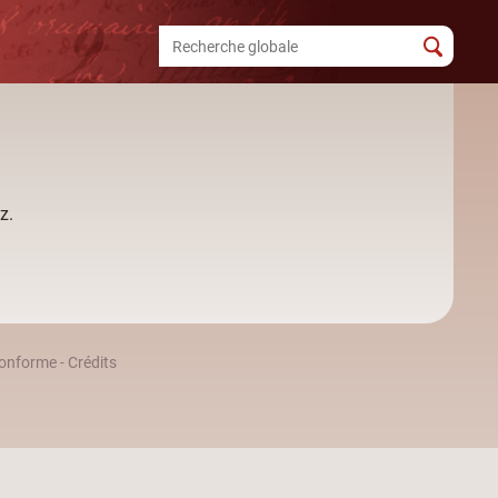
z.
 conforme
-
Crédits